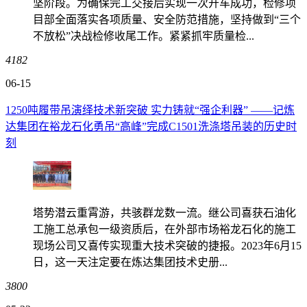
坚阶段。为确保完工交接后实现一次开车成功，检修项
目部全面落实各项质量、安全防范措施，坚持做到“三个
不放松”决战检修收尾工作。紧紧抓牢质量检...
4182
06-15
1250吨履带吊演绎技术新突破 实力铸就“强企利器” ——记炼
达集团在裕龙石化勇吊“高峰”完成C1501洗涤塔吊装的历史时
刻
塔势潜云重霄游，共骇群龙数一流。继公司喜获石油化
工施工总承包一级资质后，在外部市场裕龙石化的施工
现场公司又喜传实现重大技术突破的捷报。2023年6月15
日，这一天注定要在炼达集团技术史册...
3800